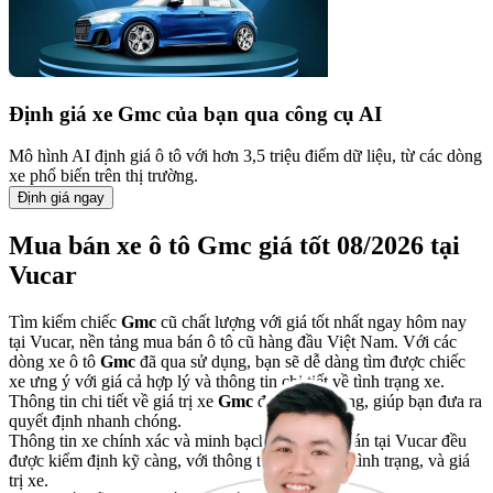
Định giá xe
Gmc
của bạn qua công cụ AI
Mô hình AI định giá ô tô với hơn 3,5 triệu điểm dữ liệu, từ các dòng
xe phổ biến trên thị trường.
Định giá ngay
Mua bán xe ô tô Gmc giá tốt 08/2026 tại
Vucar
Tìm kiếm chiếc
Gmc
cũ chất lượng với giá tốt nhất ngay hôm nay
tại Vucar, nền tảng mua bán ô tô cũ hàng đầu Việt Nam. Với các
dòng xe ô tô
Gmc
đã qua sử dụng, bạn sẽ dễ dàng tìm được chiếc
xe ưng ý với giá cả hợp lý và thông tin chi tiết về tình trạng xe.
Thông tin chi tiết về giá trị xe
Gmc
đã qua sử dụng, giúp bạn đưa ra
quyết định nhanh chóng.
Thông tin xe chính xác và minh bạch: Tất cả xe bán tại Vucar đều
được kiểm định kỹ càng, với thông tin rõ ràng về tình trạng, và giá
trị xe.