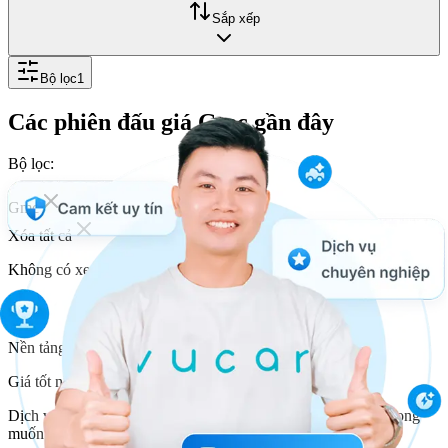
Sắp xếp
Bộ lọc
1
Các phiên đấu giá Gmc
gần đây
Bộ lọc:
Gmc
Xóa tất cả
Không có xe bạn đang tìm kiếm.
Nền tảng kết nối bán xe 2000+ người mua của Vucar
Giá tốt nhất 2000+ người mua cạnh tranh trả giá
Dịch vụ trọn gói kiểm định xe tại địa điểm và thời gian bạn mong
muốn...