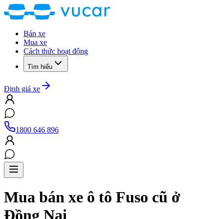
Bán xe
Mua xe
Cách thức hoạt động
Tìm hiểu
Định giá xe
1800 646 896
Mua bán xe ô tô
Fuso
cũ
ở
Đồng Nai