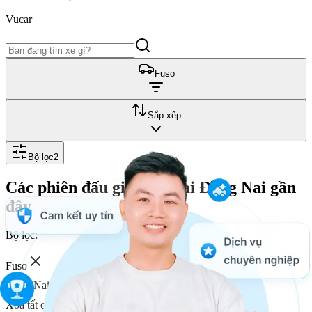
Vucar
Fuso
Sắp xếp
Bộ lọc
2
Các phiên đấu giá Fuso tại Đồng Nai
gần
đây
Bộ lọc:
Fuso
Đồng Nai
Xóa tất cả