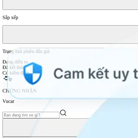
Sắp xếp
Trạng thái phiên đấu giá
Đang diễn ra
Đã kết thúc
Có kiểm định
CHỨNG NHẬN
Vucar