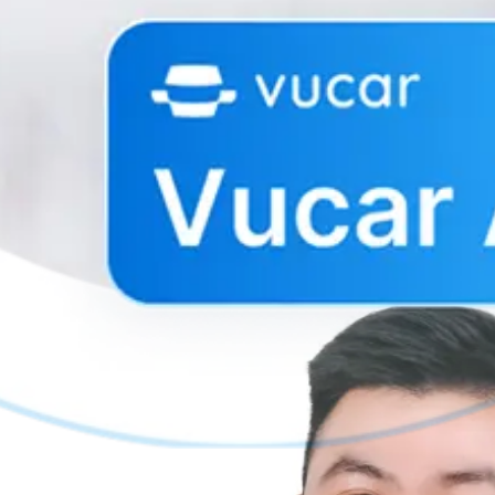
iềm năng...