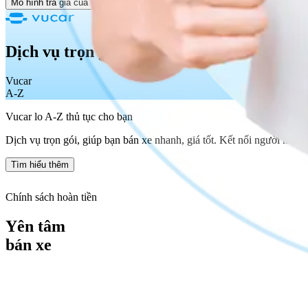
Mô hình trả giá của Vucar
Dịch vụ trọn gói
Vucar
A-Z
Vucar lo A-Z thủ tục cho bạn
Dịch vụ trọn gói, giúp bạn bán xe nhanh, giá tốt. Kết nối người mua t
Tìm hiểu thêm
Chính sách hoàn tiền
Yên tâm
bán xe