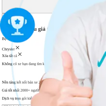
Bộ lọc
1
Các phiên đấu giá Chrysler
gần đây
Bộ lọc:
Chrysler
Xóa tất cả
Không có xe bạn đang tìm kiếm.
Nền tảng kết nối bán xe 2000+ người mua của Vucar
Giá tốt nhất 2000+ người mua cạnh tranh trả giá
Dịch vụ trọn gói kiểm định xe tại địa điểm và thời gian bạn mong muố