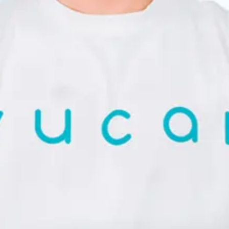
Sắp xếp
n...