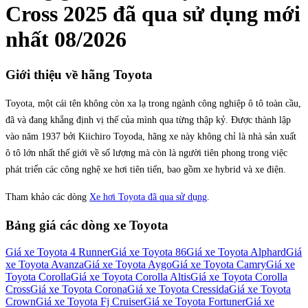
Cross 2025
đã qua sử dụng mới
nhất
08/2026
Giới thiệu về hãng
Toyota
Toyota, một cái tên không còn xa lạ trong ngành công nghiệp ô tô toàn cầu,
đã và đang khẳng định vị thế của mình qua từng thập kỷ. Được thành lập
vào năm 1937 bởi Kiichiro Toyoda, hãng xe này không chỉ là nhà sản xuất
ô tô lớn nhất thế giới về số lượng mà còn là người tiên phong trong việc
phát triển các công nghệ xe hơi tiên tiến, bao gồm xe hybrid và xe điện.
Tham khảo các dòng
Xe hơi Toyota đã qua sử dụng
.
Bảng giá các dòng xe
Toyota
Giá xe
Toyota 4 Runner
Giá xe
Toyota 86
Giá xe
Toyota Alphard
Giá
xe
Toyota Avanza
Giá xe
Toyota Aygo
Giá xe
Toyota Camry
Giá xe
Toyota Corolla
Giá xe
Toyota Corolla Altis
Giá xe
Toyota Corolla
Cross
Giá xe
Toyota Corona
Giá xe
Toyota Cressida
Giá xe
Toyota
Crown
Giá xe
Toyota Fj Cruiser
Giá xe
Toyota Fortuner
Giá xe