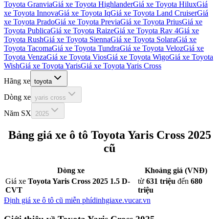
Toyota Granvia
Giá xe
Toyota Highlander
Giá xe
Toyota Hilux
Giá
xe
Toyota Innova
Giá xe
Toyota Iq
Giá xe
Toyota Land Cruiser
Giá
xe
Toyota Prado
Giá xe
Toyota Previa
Giá xe
Toyota Prius
Giá xe
Toyota Publica
Giá xe
Toyota Raize
Giá xe
Toyota Rav 4
Giá xe
Toyota Rush
Giá xe
Toyota Sienna
Giá xe
Toyota Solara
Giá xe
Toyota Tacoma
Giá xe
Toyota Tundra
Giá xe
Toyota Veloz
Giá xe
Toyota Venza
Giá xe
Toyota Vios
Giá xe
Toyota Wigo
Giá xe
Toyota
Wish
Giá xe
Toyota Yaris
Giá xe
Toyota Yaris Cross
Hãng xe
toyota
Dòng xe
yaris cross
Năm SX
2025
Bảng giá xe ô tô
Toyota Yaris Cross 2025
cũ
Dòng xe
Khoảng giá (VNĐ)
Giá xe
Toyota Yaris Cross 2025 1.5 D-
từ
631 triệu
đến
680
CVT
triệu
Định giá xe ô tô cũ miễn phí
dinhgiaxe.vucar.vn