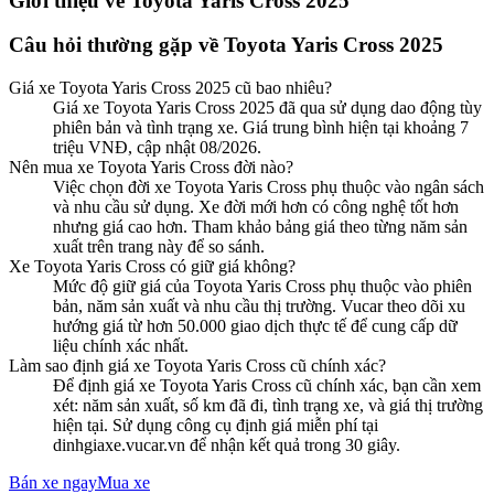
Giới thiệu về
Toyota Yaris Cross 2025
Câu hỏi thường gặp về
Toyota Yaris Cross 2025
Giá xe
Toyota Yaris Cross 2025
cũ bao nhiêu?
Giá xe Toyota Yaris Cross 2025 đã qua sử dụng dao động tùy
phiên bản và tình trạng xe. Giá trung bình hiện tại khoảng 7
triệu VNĐ, cập nhật 08/2026.
Nên mua xe
Toyota
Yaris Cross
đời nào?
Việc chọn đời xe
Toyota
Yaris Cross
phụ thuộc vào ngân sách
và nhu cầu sử dụng. Xe đời mới hơn có công nghệ tốt hơn
nhưng giá cao hơn. Tham khảo bảng giá theo từng năm sản
xuất trên trang này để so sánh.
Xe
Toyota
Yaris Cross
có giữ giá không?
Mức độ giữ giá của
Toyota
Yaris Cross
phụ thuộc vào phiên
bản, năm sản xuất và nhu cầu thị trường. Vucar theo dõi xu
hướng giá từ hơn 50.000 giao dịch thực tế để cung cấp dữ
liệu chính xác nhất.
Làm sao định giá xe
Toyota
Yaris Cross
cũ chính xác?
Để định giá xe
Toyota
Yaris Cross
cũ chính xác, bạn cần xem
xét: năm sản xuất, số km đã đi, tình trạng xe, và giá thị trường
hiện tại. Sử dụng công cụ định giá miễn phí tại
dinhgiaxe.vucar.vn để nhận kết quả trong 30 giây.
Bán xe ngay
Mua xe