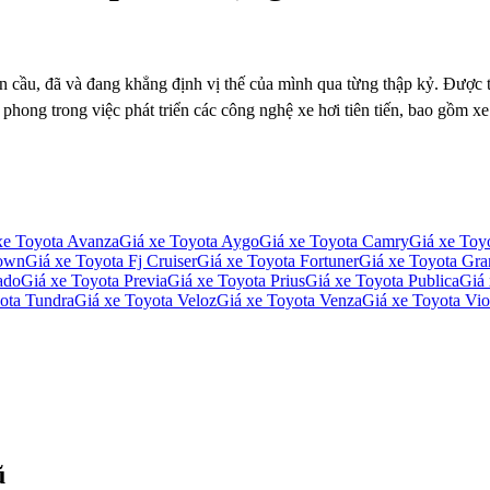
oàn cầu, đã và đang khẳng định vị thế của mình qua từng thập kỷ. Được
n phong trong việc phát triển các công nghệ xe hơi tiên tiến, bao gồm xe
xe
Toyota Avanza
Giá xe
Toyota Aygo
Giá xe
Toyota Camry
Giá xe
Toyo
own
Giá xe
Toyota Fj Cruiser
Giá xe
Toyota Fortuner
Giá xe
Toyota Gra
ado
Giá xe
Toyota Previa
Giá xe
Toyota Prius
Giá xe
Toyota Publica
Giá
ota Tundra
Giá xe
Toyota Veloz
Giá xe
Toyota Venza
Giá xe
Toyota Vio
ũ