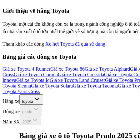
Giới thiệu về hãng
Toyota
Toyota, một cái tên không còn xa lạ trong ngành công nghiệp ô tô t
là nhà sản xuất ô tô lớn nhất thế giới về số lượng mà còn là người tiê
Tham khảo các dòng
Xe hơi Toyota đã qua sử dụng
.
Bảng giá các dòng xe
Toyota
Giá xe
Toyota 4 Runner
Giá xe
Toyota 86
Giá xe
Toyota Alphard
Giá 
Cross
Giá xe
Toyota Corona
Giá xe
Toyota Cressida
Giá xe
Toyota Cr
Innova
Giá xe
Toyota Iq
Giá xe
Toyota Land Cruiser
Giá xe
Toyota Pr
Toyota Sienna
Giá xe
Toyota Solara
Giá xe
Toyota Tacoma
Giá xe
Toy
Toyota Yaris Cross
Hãng xe
toyota
Dòng xe
prado
Năm SX
2025
Bảng giá xe ô tô
Toyota Prado 2025
c