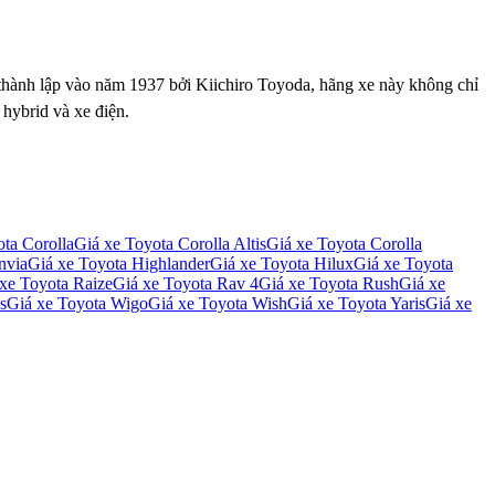
 thành lập vào năm 1937 bởi Kiichiro Toyoda, hãng xe này không chỉ
 hybrid và xe điện.
ta Corolla
Giá xe
Toyota Corolla Altis
Giá xe
Toyota Corolla
nvia
Giá xe
Toyota Highlander
Giá xe
Toyota Hilux
Giá xe
Toyota
 xe
Toyota Raize
Giá xe
Toyota Rav 4
Giá xe
Toyota Rush
Giá xe
s
Giá xe
Toyota Wigo
Giá xe
Toyota Wish
Giá xe
Toyota Yaris
Giá xe