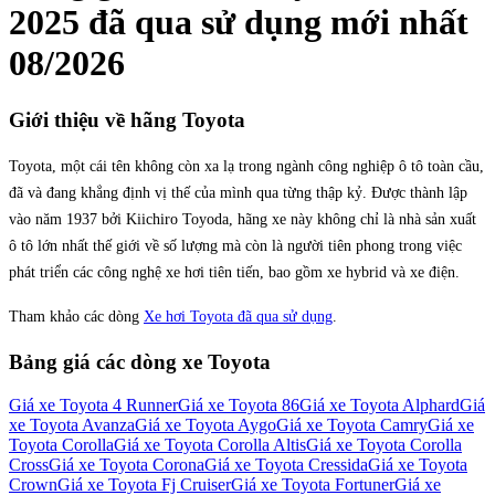
2025
đã qua sử dụng mới nhất
08/2026
Giới thiệu về hãng
Toyota
Toyota, một cái tên không còn xa lạ trong ngành công nghiệp ô tô toàn cầu,
đã và đang khẳng định vị thế của mình qua từng thập kỷ. Được thành lập
vào năm 1937 bởi Kiichiro Toyoda, hãng xe này không chỉ là nhà sản xuất
ô tô lớn nhất thế giới về số lượng mà còn là người tiên phong trong việc
phát triển các công nghệ xe hơi tiên tiến, bao gồm xe hybrid và xe điện.
Tham khảo các dòng
Xe hơi Toyota đã qua sử dụng
.
Bảng giá các dòng xe
Toyota
Giá xe
Toyota 4 Runner
Giá xe
Toyota 86
Giá xe
Toyota Alphard
Giá
xe
Toyota Avanza
Giá xe
Toyota Aygo
Giá xe
Toyota Camry
Giá xe
Toyota Corolla
Giá xe
Toyota Corolla Altis
Giá xe
Toyota Corolla
Cross
Giá xe
Toyota Corona
Giá xe
Toyota Cressida
Giá xe
Toyota
Crown
Giá xe
Toyota Fj Cruiser
Giá xe
Toyota Fortuner
Giá xe