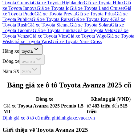
Toyota Granvia
Giá xe
Toyota Highlander
Giá xe
Toyota Hilux
Giá
xe
Toyota Innova
Giá xe
Toyota Iq
Giá xe
Toyota Land Cruiser
Giá
xe
Toyota Prado
Giá xe
Toyota Previa
Giá xe
Toyota Prius
Giá xe
Toyota Publica
Giá xe
Toyota Raize
Giá xe
Toyota Rav 4
Giá xe
Toyota Rush
Giá xe
Toyota Sienna
Giá xe
Toyota Solara
Giá xe
Toyota Tacoma
Giá xe
Toyota Tundra
Giá xe
Toyota Veloz
Giá xe
Toyota Venza
Giá xe
Toyota Vios
Giá xe
Toyota Wigo
Giá xe
Toyota
Wish
Giá xe
Toyota Yaris
Giá xe
Toyota Yaris Cross
Hãng xe
toyota
Dòng xe
avanza
Năm SX
2025
Bảng giá xe ô tô
Toyota Avanza 2025
cũ
Dòng xe
Khoảng giá (VNĐ)
Giá xe
Toyota Avanza 2025 Premio 1.5
từ
483 triệu
đến
515
MT
triệu
Định giá xe ô tô cũ miễn phí
dinhgiaxe.vucar.vn
Giới thiệu về
Toyota Avanza 2025