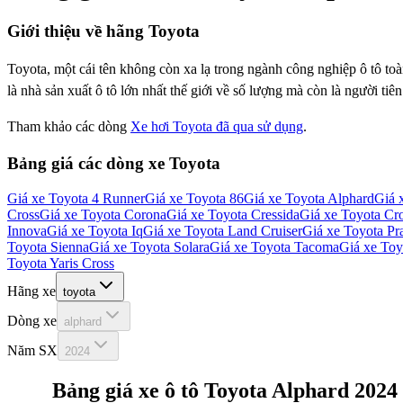
Giới thiệu về hãng
Toyota
Toyota, một cái tên không còn xa lạ trong ngành công nghiệp ô tô t
là nhà sản xuất ô tô lớn nhất thế giới về số lượng mà còn là người tiê
Tham khảo các dòng
Xe hơi Toyota đã qua sử dụng
.
Bảng giá các dòng xe
Toyota
Giá xe
Toyota 4 Runner
Giá xe
Toyota 86
Giá xe
Toyota Alphard
Giá 
Cross
Giá xe
Toyota Corona
Giá xe
Toyota Cressida
Giá xe
Toyota Cr
Innova
Giá xe
Toyota Iq
Giá xe
Toyota Land Cruiser
Giá xe
Toyota Pr
Toyota Sienna
Giá xe
Toyota Solara
Giá xe
Toyota Tacoma
Giá xe
Toy
Toyota Yaris Cross
Hãng xe
toyota
Dòng xe
alphard
Năm SX
2024
Bảng giá xe ô tô
Toyota Alphard 2024