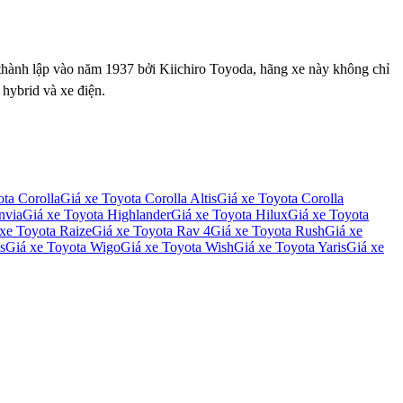
 thành lập vào năm 1937 bởi Kiichiro Toyoda, hãng xe này không chỉ
 hybrid và xe điện.
ta Corolla
Giá xe
Toyota Corolla Altis
Giá xe
Toyota Corolla
nvia
Giá xe
Toyota Highlander
Giá xe
Toyota Hilux
Giá xe
Toyota
 xe
Toyota Raize
Giá xe
Toyota Rav 4
Giá xe
Toyota Rush
Giá xe
s
Giá xe
Toyota Wigo
Giá xe
Toyota Wish
Giá xe
Toyota Yaris
Giá xe