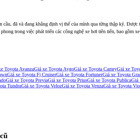
oàn cầu, đã và đang khẳng định vị thế của mình qua từng thập kỷ. Được
n phong trong việc phát triển các công nghệ xe hơi tiên tiến, bao gồm xe
xe
Toyota Avanza
Giá xe
Toyota Aygo
Giá xe
Toyota Camry
Giá xe
Toyo
own
Giá xe
Toyota Fj Cruiser
Giá xe
Toyota Fortuner
Giá xe
Toyota Gra
ado
Giá xe
Toyota Previa
Giá xe
Toyota Prius
Giá xe
Toyota Publica
Giá
ota Tundra
Giá xe
Toyota Veloz
Giá xe
Toyota Venza
Giá xe
Toyota Vio
cũ