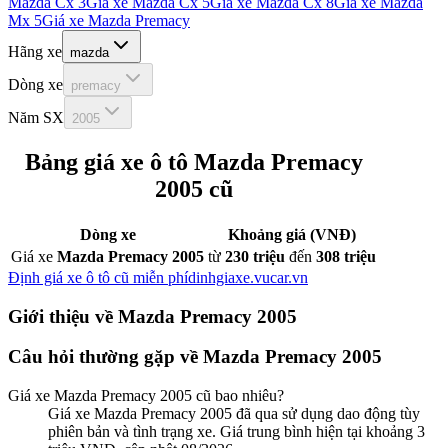
Mazda Cx 3
Giá xe
Mazda Cx 5
Giá xe
Mazda Cx 8
Giá xe
Mazda
Mx 5
Giá xe
Mazda Premacy
Hãng xe
mazda
Dòng xe
premacy
Năm SX
2005
Bảng giá xe ô tô
Mazda Premacy
2005
cũ
Dòng xe
Khoảng giá (VNĐ)
Giá xe
Mazda Premacy 2005
từ
230 triệu
đến
308 triệu
Định giá xe ô tô cũ miễn phí
dinhgiaxe.vucar.vn
Giới thiệu về
Mazda Premacy 2005
Câu hỏi thường gặp về
Mazda Premacy 2005
Giá xe
Mazda Premacy 2005
cũ bao nhiêu?
Giá xe Mazda Premacy 2005 đã qua sử dụng dao động tùy
phiên bản và tình trạng xe. Giá trung bình hiện tại khoảng 3