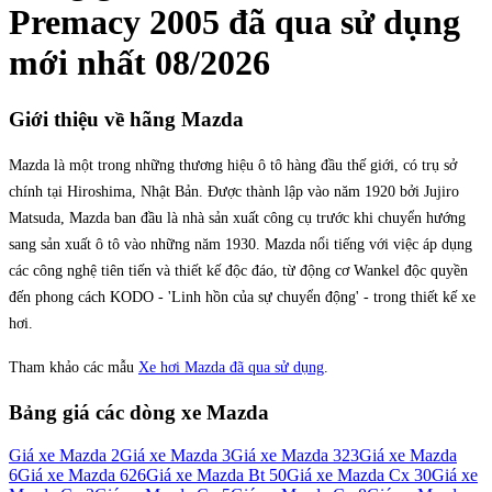
Premacy 2005
đã qua sử dụng
mới nhất
08/2026
Giới thiệu về hãng
Mazda
Mazda là một trong những thương hiệu ô tô hàng đầu thế giới, có trụ sở
chính tại Hiroshima, Nhật Bản. Được thành lập vào năm 1920 bởi Jujiro
Matsuda, Mazda ban đầu là nhà sản xuất công cụ trước khi chuyển hướng
sang sản xuất ô tô vào những năm 1930. Mazda nổi tiếng với việc áp dụng
các công nghệ tiên tiến và thiết kế độc đáo, từ động cơ Wankel độc quyền
đến phong cách KODO - 'Linh hồn của sự chuyển động' - trong thiết kế xe
hơi.
Tham khảo các mẫu
Xe hơi Mazda đã qua sử dụng
.
Bảng giá các dòng xe
Mazda
Giá xe
Mazda 2
Giá xe
Mazda 3
Giá xe
Mazda 323
Giá xe
Mazda
6
Giá xe
Mazda 626
Giá xe
Mazda Bt 50
Giá xe
Mazda Cx 30
Giá xe