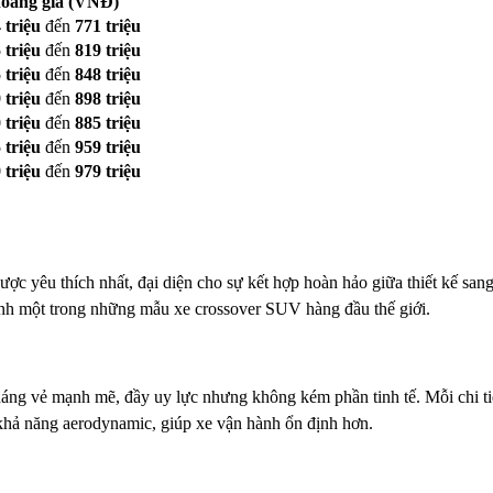
oảng giá (VNĐ)
 triệu
đến
771 triệu
 triệu
đến
819 triệu
 triệu
đến
848 triệu
 triệu
đến
898 triệu
 triệu
đến
885 triệu
 triệu
đến
959 triệu
 triệu
đến
979 triệu
 yêu thích nhất, đại diện cho sự kết hợp hoàn hảo giữa thiết kế sang 
nh một trong những mẫu xe crossover SUV hàng đầu thế giới.
áng vẻ mạnh mẽ, đầy uy lực nhưng không kém phần tinh tế. Mỗi chi tiết
a khả năng aerodynamic, giúp xe vận hành ổn định hơn.