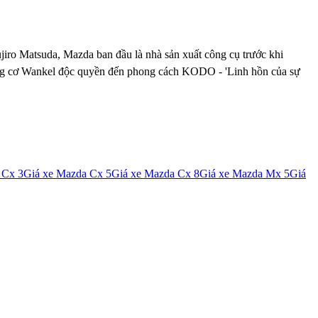
ujiro Matsuda, Mazda ban đầu là nhà sản xuất công cụ trước khi
 động cơ Wankel độc quyền đến phong cách KODO - 'Linh hồn của sự
 Cx 3
Giá xe
Mazda Cx 5
Giá xe
Mazda Cx 8
Giá xe
Mazda Mx 5
Giá