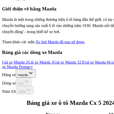
Giới thiệu về hãng
Mazda
Mazda là một trong những thương hiệu ô tô hàng đầu thế giới, có trụ
chuyển hướng sang sản xuất ô tô vào những năm 1930. Mazda nổi tiế
chuyển động' - trong thiết kế xe hơi.
Tham khảo các mẫu
Xe hơi Mazda đã qua sử dụng
.
Bảng giá các dòng xe
Mazda
Giá xe
Mazda 2
Giá xe
Mazda 3
Giá xe
Mazda 323
Giá xe
Mazda 6
Gi
xe
Mazda Premacy
Hãng xe
mazda
Dòng xe
cx5
Năm SX
2024
Bảng giá xe ô tô
Mazda Cx 5 202