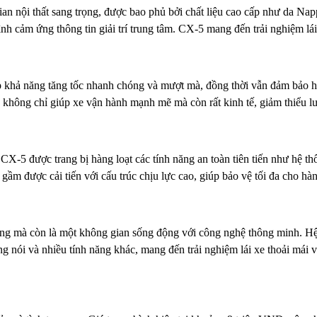
nội thất sang trọng, được bao phủ bởi chất liệu cao cấp như da Nappa
nh cảm ứng thông tin giải trí trung tâm. CX-5 mang đến trải nghiệm lá
hả năng tăng tốc nhanh chóng và mượt mà, đồng thời vẫn đảm bảo hiệu
 không chỉ giúp xe vận hành mạnh mẽ mà còn rất kinh tế, giảm thiểu lư
X-5 được trang bị hàng loạt các tính năng an toàn tiên tiến như hệ th
ầm được cải tiến với cấu trúc chịu lực cao, giúp bảo vệ tối đa cho h
ợng mà còn là một không gian sống động với công nghệ thông minh. Hệ
g nói và nhiều tính năng khác, mang đến trải nghiệm lái xe thoải mái và