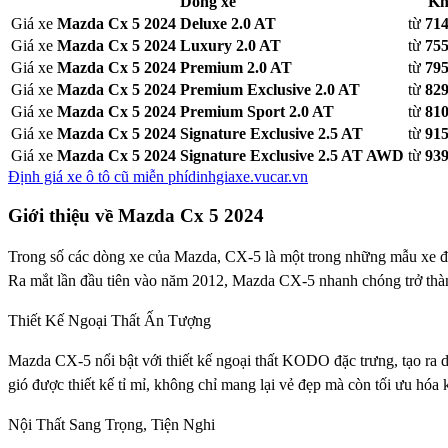
Dòng xe
Kh
Giá xe
Mazda Cx 5 2024 Deluxe 2.0 AT
từ
714
Giá xe
Mazda Cx 5 2024 Luxury 2.0 AT
từ
755
Giá xe
Mazda Cx 5 2024 Premium 2.0 AT
từ
795
Giá xe
Mazda Cx 5 2024 Premium Exclusive 2.0 AT
từ
829
Giá xe
Mazda Cx 5 2024 Premium Sport 2.0 AT
từ
810
Giá xe
Mazda Cx 5 2024 Signature Exclusive 2.5 AT
từ
915
Giá xe
Mazda Cx 5 2024 Signature Exclusive 2.5 AT AWD
từ
939
Định giá xe ô tô cũ miễn phí
dinhgiaxe.vucar.vn
Giới thiệu về
Mazda Cx 5 2024
Trong số các dòng xe của Mazda, CX-5 là một trong những mẫu xe được
Ra mắt lần đầu tiên vào năm 2012, Mazda CX-5 nhanh chóng trở thà
Thiết Kế Ngoại Thất Ấn Tượng
Mazda CX-5 nổi bật với thiết kế ngoại thất KODO đặc trưng, tạo ra d
gió được thiết kế tỉ mỉ, không chỉ mang lại vẻ đẹp mà còn tối ưu hó
Nội Thất Sang Trọng, Tiện Nghi