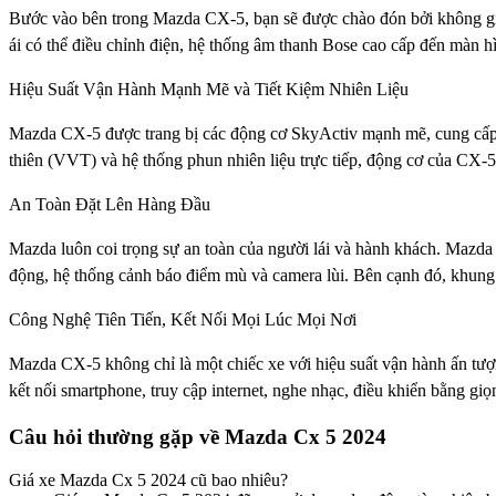
Bước vào bên trong Mazda CX-5, bạn sẽ được chào đón bởi không gian 
ái có thể điều chỉnh điện, hệ thống âm thanh Bose cao cấp đến màn hì
Hiệu Suất Vận Hành Mạnh Mẽ và Tiết Kiệm Nhiên Liệu
Mazda CX-5 được trang bị các động cơ SkyActiv mạnh mẽ, cung cấp k
thiên (VVT) và hệ thống phun nhiên liệu trực tiếp, động cơ của CX-5
An Toàn Đặt Lên Hàng Đầu
Mazda luôn coi trọng sự an toàn của người lái và hành khách. Mazda C
động, hệ thống cảnh báo điểm mù và camera lùi. Bên cạnh đó, khung g
Công Nghệ Tiên Tiến, Kết Nối Mọi Lúc Mọi Nơi
Mazda CX-5 không chỉ là một chiếc xe với hiệu suất vận hành ấn tư
kết nối smartphone, truy cập internet, nghe nhạc, điều khiển bằng giọn
Câu hỏi thường gặp về
Mazda Cx 5 2024
Giá xe
Mazda Cx 5 2024
cũ bao nhiêu?