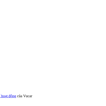
 hoạt động
của Vucar