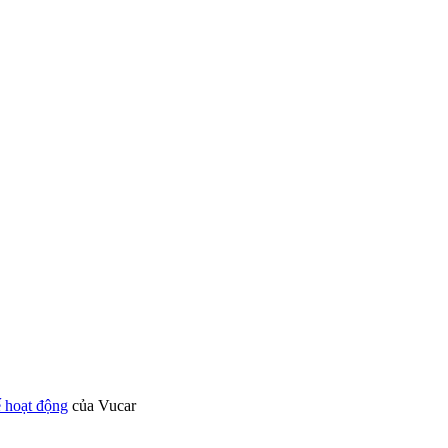
 hoạt động
của Vucar